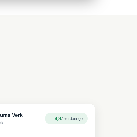
rums Verk
4,8
7 vurderinger
rk