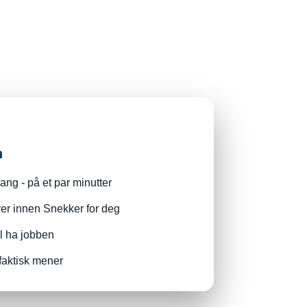
n
ng - på et par minutter
rer innen Snekker for deg
il ha jobben
faktisk mener