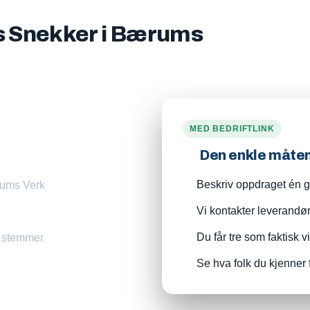
is Snekker i Bærums
MED BEDRIFTLINK
Den enkle måte
Beskriv oppdraget én ga
ærums Verk
Vi kontakter leverandø
Du får tre som faktisk v
m stemmer
Se hva folk du kjenner 