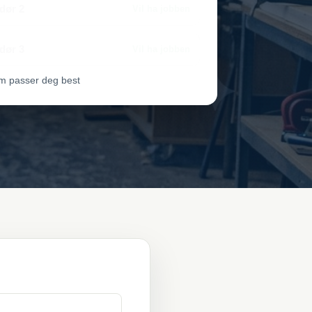
dør 2
Vil ha jobben
dør 3
Vil ha jobben
m passer deg best