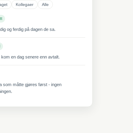
aget
Kollegaer
Alle
tt
ddig og ferdig på dagen de sa.
d
 kom en dag senere enn avtalt.
a som måtte gjøres først - ingen
ningen.