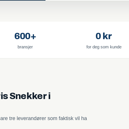
600+
0 kr
bransjer
for deg som kunde
is Snekker i
are tre leverandører som faktisk vil ha