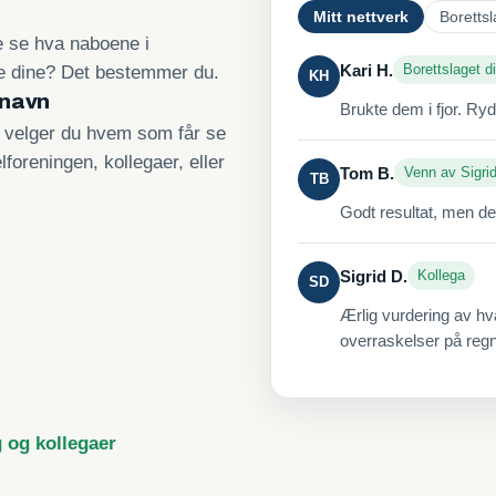
Mitt nettverk
Borettsl
re se hva naboene i
Kari H.
Borettslaget di
ne dine? Det bestemmer du.
KH
 navn
Brukte dem i fjor. Ry
, velger du hvem som får se
lforeningen, kollegaer, eller
Tom B.
Venn av Sigri
TB
Godt resultat, men de
Sigrid D.
Kollega
SD
Ærlig vurdering av hv
overraskelser på reg
g og kollegaer