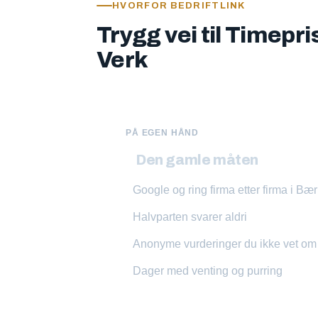
HVORFOR BEDRIFTLINK
Trygg vei til Timepr
Verk
PÅ EGEN HÅND
Den gamle måten
Google og ring firma etter firma i B
Halvparten svarer aldri
Anonyme vurderinger du ikke vet o
Dager med venting og purring