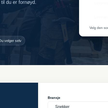
til du er fornøyd.
Leveran
Leveran
Velg den so
Du velger selv
Bransje