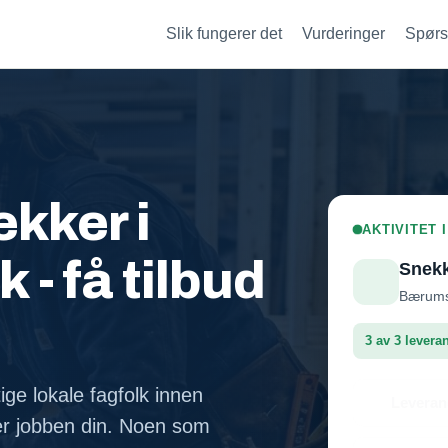
Slik fungerer det
Vurderinger
Spørs
kker i
AKTIVITET
- få tilbud
Snek
Bærums 
3 av 3 levera
ige lokale fagfolk innen
Leveran
r jobben din. Noen som