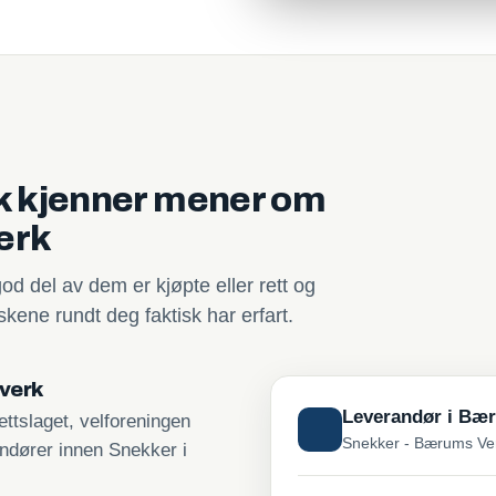
sk kjenner mener om
erk
god del av dem er kjøpte eller rett og
kene rundt deg faktisk har erfart.
tverk
Leverandør i Bæ
ttslaget, velforeningen
Snekker - Bærums Ve
andører innen Snekker i