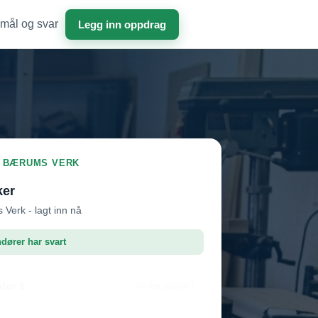
mål og svar
Legg inn oppdrag
 I BÆRUMS VERK
ker
Verk - lagt inn nå
ndører har svart
dør 1
Vil ha jobben