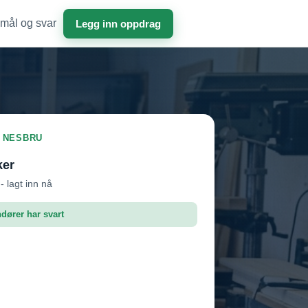
mål og svar
Legg inn oppdrag
I NESBRU
ker
- lagt inn nå
ndører har svart
dør 1
Vil ha jobben
dør 2
Vil ha jobben