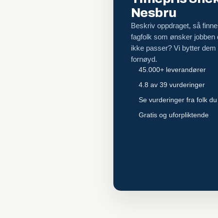
Nesbru
Beskriv oppdraget, så finner
fagfolk som ønsker jobben
ikke passer? Vi bytter dem ut
fornøyd.
45.000+ leverandører
4.8 av 39 vurderinger
Se vurderinger fra folk du
Gratis og uforpliktende