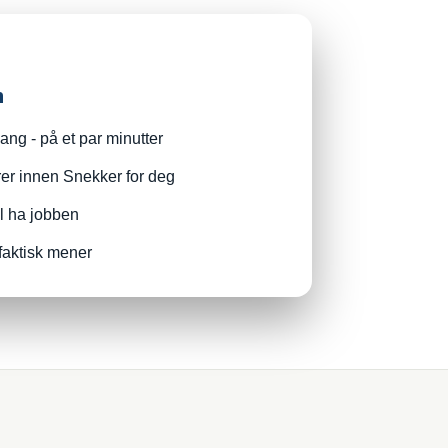
n
ng - på et par minutter
rer innen Snekker for deg
il ha jobben
faktisk mener