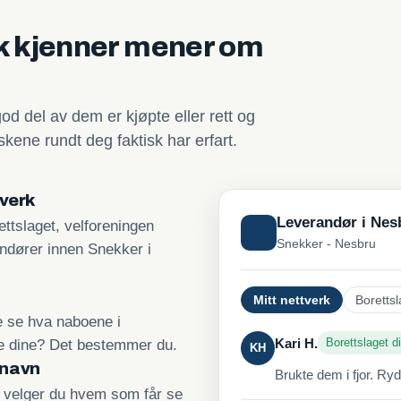
sk kjenner mener om
god del av dem er kjøpte eller rett og
kene rundt deg faktisk har erfart.
tverk
Leverandør i Nes
ttslaget, velforeningen
Snekker - Nesbru
andører innen Snekker i
Mitt nettverk
Borettsl
re se hva naboene i
Kari H.
Borettslaget di
ne dine? Det bestemmer du.
KH
 navn
Brukte dem i fjor. Ry
, velger du hvem som får se