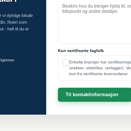
 vi dyktige lokale
 din. Noen som
 - helt til du er
Kun sertifiserte fagfolk
 kjenner
Enkelte bransjer har sertifisering
snekker, elektriker, rørlegger). V
kun fra sertifiserte leverandører.
Til kontaktinformasjon