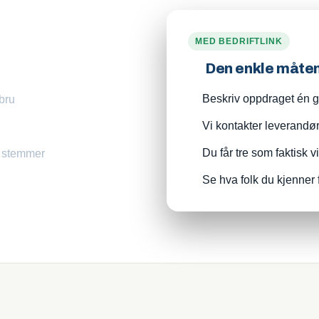
MED BEDRIFTLINK
Den enkle måte
Beskriv oppdraget én ga
sbru
Vi kontakter leverandø
Du får tre som faktisk v
m stemmer
Se hva folk du kjenner 