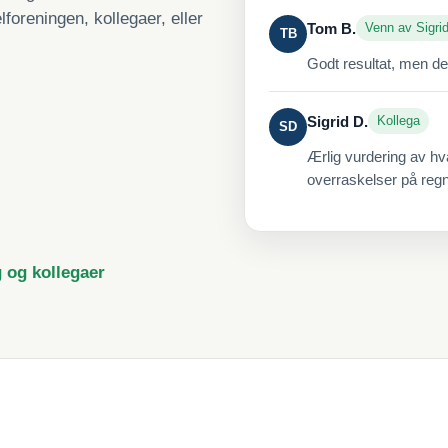
lforeningen, kollegaer, eller
Tom B.
Venn av Sigri
TB
Godt resultat, men de
Sigrid D.
Kollega
SD
Ærlig vurdering av hv
overraskelser på reg
g og kollegaer