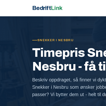
Bedrift
Link
SNEKKER I NESBRU
Timepris Sne
Nesbru - få t
Beskriv oppdraget, så finner vi dykt
Snekker i Nesbru som ønsker jobb
passer? Vi bytter dem ut - helt til 