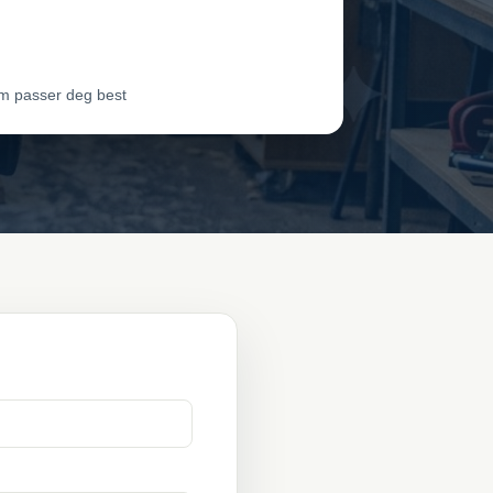
dør 3
Vil ha jobben
m passer deg best