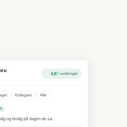
bru
4,8
7 vurderinger
aget
Kollegaer
Alle
tt
ddig og ferdig på dagen de sa.