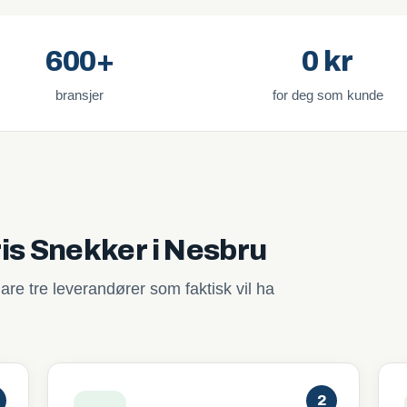
600+
0 kr
bransjer
for deg som kunde
ris Snekker i Nesbru
are tre leverandører som faktisk vil ha
2