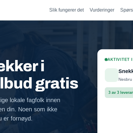
Slik fungerer det
Vurderinger
Spørs
AKTIVITET 
kker i
Snek
ilbud gratis
Nesbru 
3 av 3 levera
ige lokale fagfolk innen
en din. Noen som ikke
Leveran
du er fornøyd.
Leveran