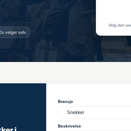
Leveran
Velg den so
Du velger selv
Bransje
Beskrivelse
ker i