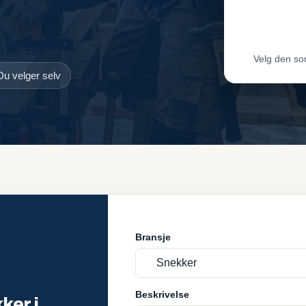
Leveran
Velg den so
Du velger selv
Bransje
Beskrivelse
ker i