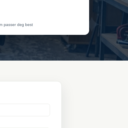
dør 3
Vil ha jobben
m passer deg best