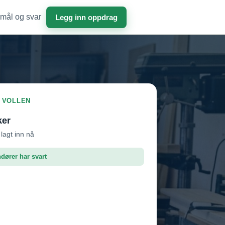
mål og svar
Legg inn oppdrag
I VOLLEN
ker
 lagt inn nå
ndører har svart
dør 1
Vil ha jobben
dør 2
Vil ha jobben