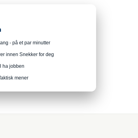
n
ng - på et par minutter
rer innen Snekker for deg
il ha jobben
faktisk mener