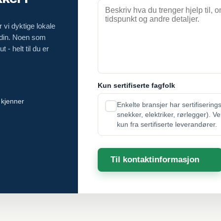
 vi dyktige lokale
 din. Noen som
 - helt til du er
Kun sertifiserte fagfolk
 kjenner
Enkelte bransjer har sertifisering
snekker, elektriker, rørlegger). V
kun fra sertifiserte leverandører.
Til kontaktinformasjon