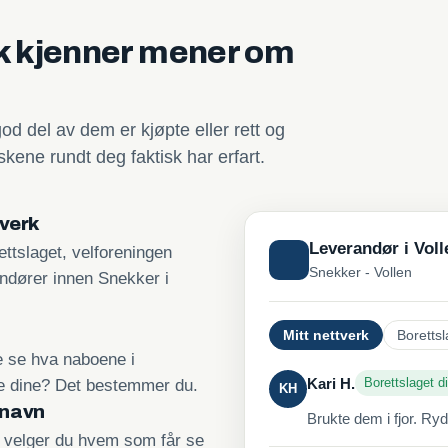
sk kjenner mener om
god del av dem er kjøpte eller rett og
kene rundt deg faktisk har erfart.
tverk
Leverandør i Voll
ttslaget, velforeningen
Snekker - Vollen
andører innen Snekker i
Mitt nettverk
Borettsl
re se hva naboene i
Kari H.
Borettslaget di
ne dine? Det bestemmer du.
KH
 navn
Brukte dem i fjor. Ry
, velger du hvem som får se