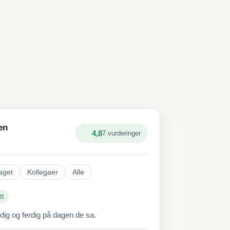
en
4,8
7 vurderinger
aget
Kollegaer
Alle
tt
ddig og ferdig på dagen de sa.