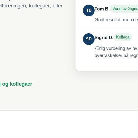
lforeningen, kollegaer, eller
Tom B.
Venn av Sigri
TB
Godt resultat, men de
Sigrid D.
Kollega
SD
Ærlig vurdering av hv
overraskelser på reg
g og kollegaer