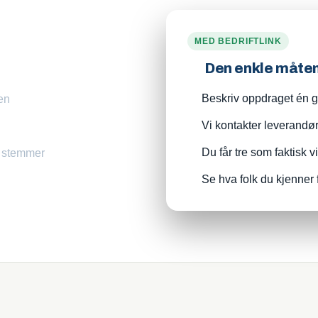
MED BEDRIFTLINK
Den enkle måte
Beskriv oppdraget én ga
len
Vi kontakter leverandø
Du får tre som faktisk v
m stemmer
Se hva folk du kjenner 