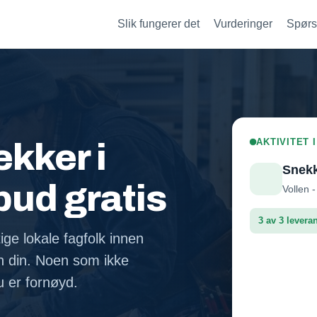
Slik fungerer det
Vurderinger
Spørs
AKTIVITET 
kker i
Snek
lbud gratis
Vollen -
3 av 3 levera
ige lokale fagfolk innen
n din. Noen som ikke
Leveran
du er fornøyd.
Leveran