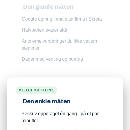
Den gamle måten
Google og ring firma etter firma i Skreia
Halvparten svarer aldri
Anonyme vurderinger du ikke vet om
stemmer
Dager med venting og purring
MED BEDRIFTLINK
Den enkle måten
Beskriv oppdraget én gang - på et par
minutter