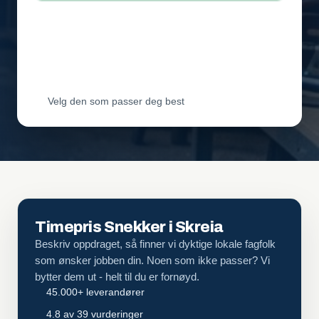
Leverandør 2
Vil ha jobben
Leverandør 3
Vil ha jobben
Velg den som passer deg best
Timepris Snekker i Skreia
Beskriv oppdraget, så finner vi dyktige lokale fagfolk
som ønsker jobben din. Noen som ikke passer? Vi
bytter dem ut - helt til du er fornøyd.
45.000+ leverandører
4.8 av 39 vurderinger