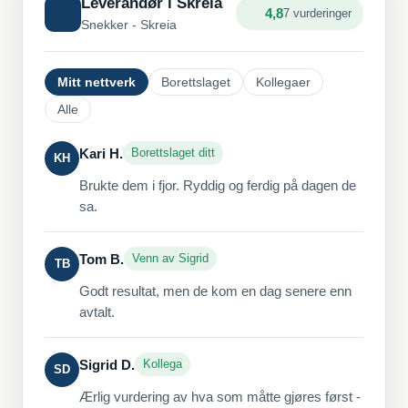
Leverandør i Skreia
4,8
7 vurderinger
Snekker - Skreia
Mitt nettverk
Borettslaget
Kollegaer
Alle
Kari H.
Borettslaget ditt
KH
Brukte dem i fjor. Ryddig og ferdig på dagen de
sa.
Tom B.
Venn av Sigrid
TB
Godt resultat, men de kom en dag senere enn
avtalt.
Sigrid D.
Kollega
SD
Ærlig vurdering av hva som måtte gjøres først -