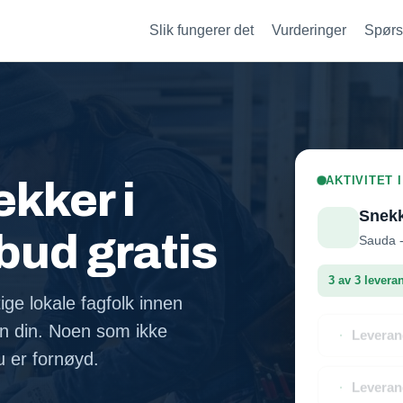
Slik fungerer det
Vurderinger
Spørs
AKTIVITET 
kker i
Snek
lbud gratis
Sauda -
3 av 3 levera
ige lokale fagfolk innen
n din. Noen som ikke
Leveran
du er fornøyd.
Leveran