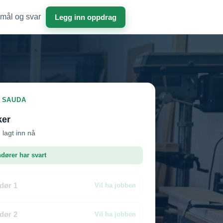
mål og svar
Legg inn oppdrag
I SAUDA
ker
 lagt inn nå
ndører har svart
dør 1
Vil ha jobben
dør 2
Vil ha jobben