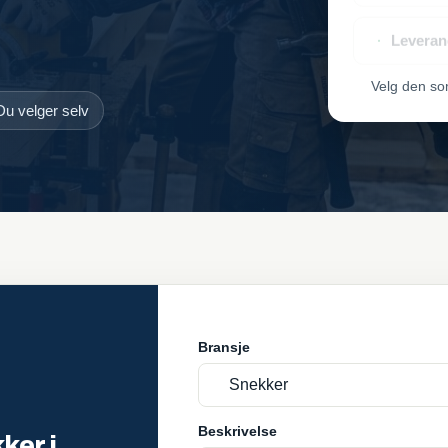
Leveran
Velg den so
Du velger selv
Bransje
Beskrivelse
ker i