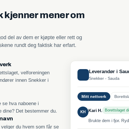
sk kjenner mener om
god del av dem er kjøpte eller rett og
kene rundt deg faktisk har erfart.
tverk
Leverandør i Sau
ttslaget, velforeningen
Snekker - Sauda
andører innen Snekker i
Mitt nettverk
Borettsl
re se hva naboene i
Kari H.
Borettslaget di
ne dine? Det bestemmer du.
KH
 navn
Brukte dem i fjor. Ry
, velger du hvem som får se