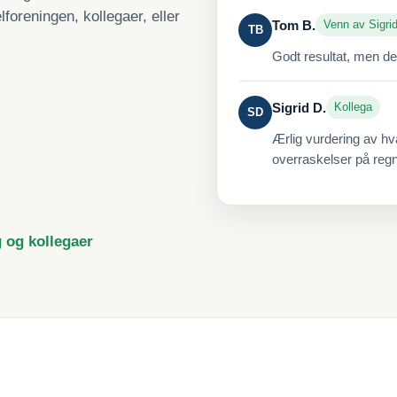
lforeningen, kollegaer, eller
Tom B.
Venn av Sigri
TB
Godt resultat, men de
Sigrid D.
Kollega
SD
Ærlig vurdering av hv
overraskelser på reg
g og kollegaer