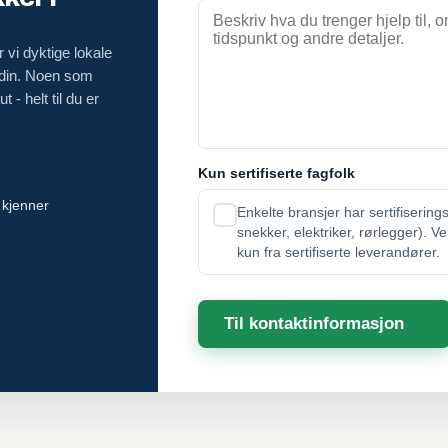
 vi dyktige lokale
 din. Noen som
 - helt til du er
Kun sertifiserte fagfolk
 kjenner
Enkelte bransjer har sertifisering
snekker, elektriker, rørlegger). V
kun fra sertifiserte leverandører.
Til kontaktinformasjon