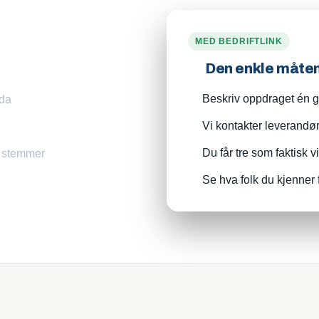
MED BEDRIFTLINK
Den enkle måte
Beskriv oppdraget én ga
uda
Vi kontakter leverandø
Du får tre som faktisk v
m stemmer
Se hva folk du kjenner 