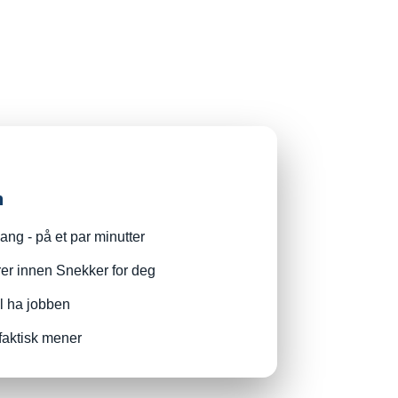
n
ng - på et par minutter
rer innen Snekker for deg
il ha jobben
faktisk mener