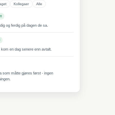
aget
Kollegaer
Alle
tt
ddig og ferdig på dagen de sa.
d
 kom en dag senere enn avtalt.
a som måtte gjøres først - ingen
ningen.