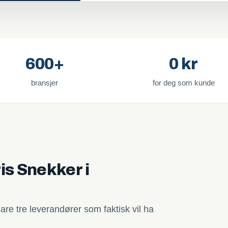
600+
0 kr
bransjer
for deg som kunde
is Snekker i
are tre leverandører som faktisk vil ha