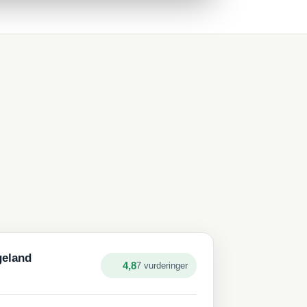
geland
4,8
7 vurderinger