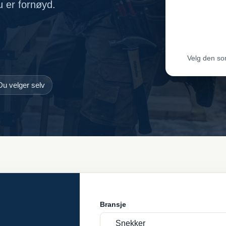
du er fornøyd.
Leveran
Leveran
Velg den so
Du velger selv
Bransje