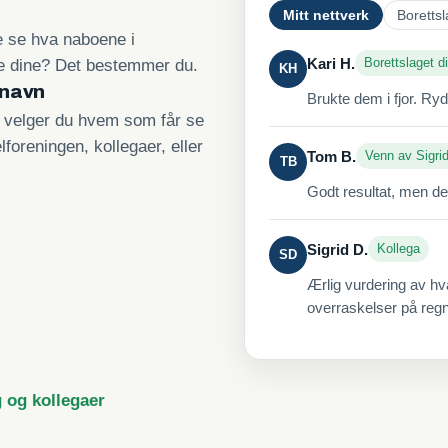
Mitt nettverk
Borettsl
re se hva naboene i
Kari H.
Borettslaget di
ne dine? Det bestemmer du.
KH
 navn
Brukte dem i fjor. Ry
, velger du hvem som får se
lforeningen, kollegaer, eller
Tom B.
Venn av Sigri
TB
Godt resultat, men de
Sigrid D.
Kollega
SD
Ærlig vurdering av hv
overraskelser på reg
g og kollegaer