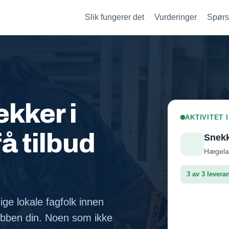
Slik fungerer det
Vurderinger
Spørs
kker i
AKTIVITET 
å tilbud
Snek
Hægelan
3 av 3 levera
ige lokale fagfolk innen
Leveran
bben din. Noen som ikke