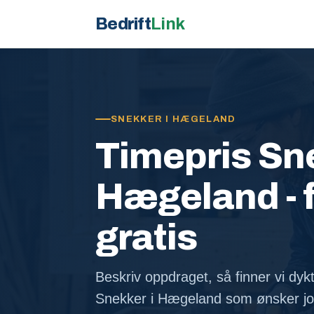
Bedrift
Link
SNEKKER I HÆGELAND
Timepris Sne
Hægeland - f
gratis
Beskriv oppdraget, så finner vi dykt
Snekker i Hægeland som ønsker jo