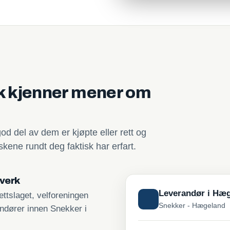
sk kjenner mener om
god del av dem er kjøpte eller rett og
kene rundt deg faktisk har erfart.
tverk
Leverandør i Hæ
ttslaget, velforeningen
Snekker - Hægeland
andører innen Snekker i