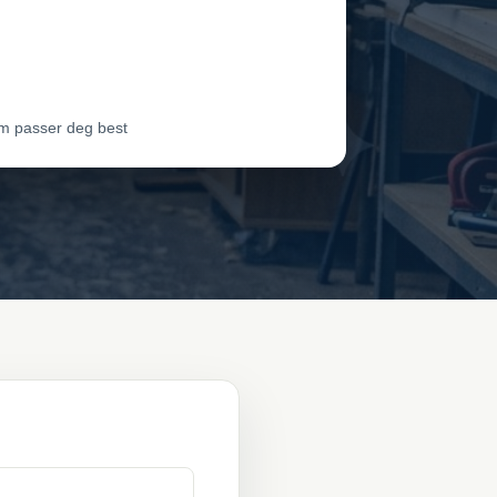
dør 2
Vil ha jobben
dør 3
Vil ha jobben
m passer deg best