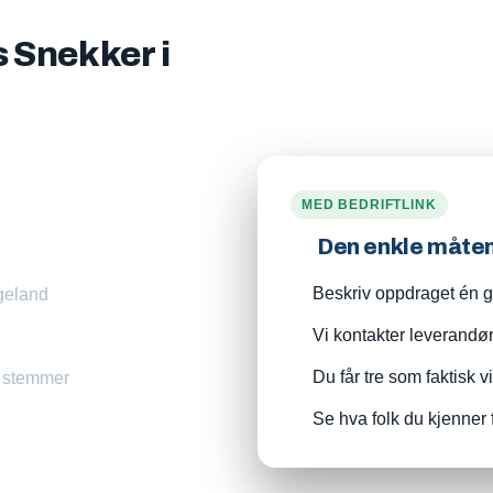
s Snekker i
MED BEDRIFTLINK
Den enkle måte
Beskriv oppdraget én ga
ægeland
Vi kontakter leverandø
Du får tre som faktisk v
m stemmer
Se hva folk du kjenner 