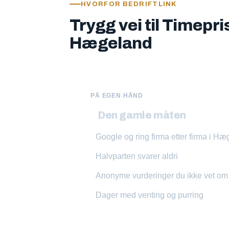
HVORFOR BEDRIFTLINK
Trygg vei til Timepri
Hægeland
PÅ EGEN HÅND
Den gamle måten
Google og ring firma etter firma i H
Halvparten svarer aldri
Anonyme vurderinger du ikke vet o
Dager med venting og purring