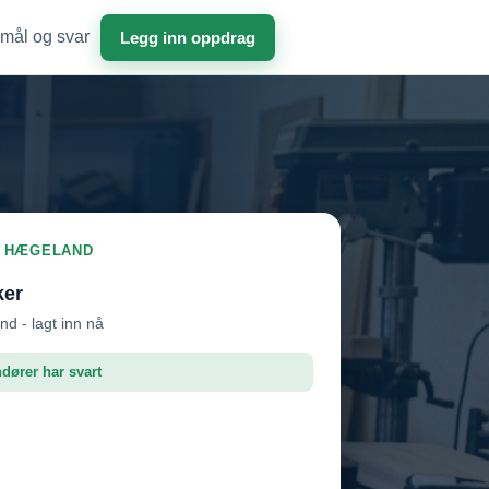
mål og svar
Legg inn oppdrag
I HÆGELAND
ker
d - lagt inn nå
ndører har svart
dør 1
Vil ha jobben