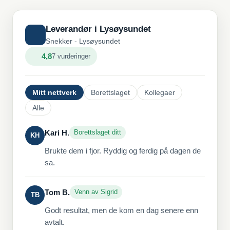
Leverandør i Lysøysundet
Snekker - Lysøysundet
4,8
7 vurderinger
Mitt nettverk
Borettslaget
Kollegaer
Alle
Kari H.
Borettslaget ditt
KH
Brukte dem i fjor. Ryddig og ferdig på dagen de
sa.
Tom B.
Venn av Sigrid
TB
Godt resultat, men de kom en dag senere enn
avtalt.