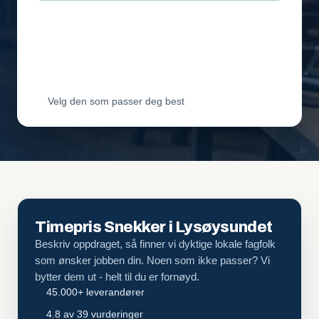
Leverandør 2
Vil ha jobben
Leverandør 3
Vil ha jobben
Velg den som passer deg best
Timepris Snekker i Lysøysundet
Beskriv oppdraget, så finner vi dyktige lokale fagfolk
som ønsker jobben din. Noen som ikke passer? Vi
bytter dem ut - helt til du er fornøyd.
45.000+ leverandører
4.8 av 39 vurderinger