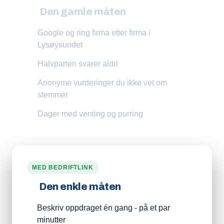
Den gamle måten
Google og ring firma etter firma i
Lysøysundet
Halvparten svarer aldri
Anonyme vurderinger du ikke vet om
stemmer
Dager med venting og purring
MED BEDRIFTLINK
Den enkle måten
Beskriv oppdraget én gang - på et par
minutter