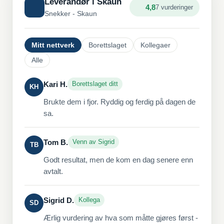
Leverandør i Skaun
4,8
7 vurderinger
Snekker - Skaun
Mitt nettverk
Borettslaget
Kollegaer
Alle
Kari H.
Borettslaget ditt
KH
Brukte dem i fjor. Ryddig og ferdig på dagen de
sa.
Tom B.
Venn av Sigrid
TB
Godt resultat, men de kom en dag senere enn
avtalt.
Sigrid D.
Kollega
SD
Ærlig vurdering av hva som måtte gjøres først -