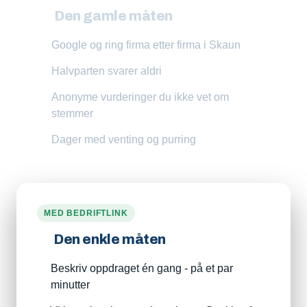
Den gamle måten
Google og ring firma etter firma i Skaun
Halvparten svarer aldri
Anonyme vurderinger du ikke vet om
stemmer
Dager med venting og purring
MED BEDRIFTLINK
Den enkle måten
Beskriv oppdraget én gang - på et par
minutter