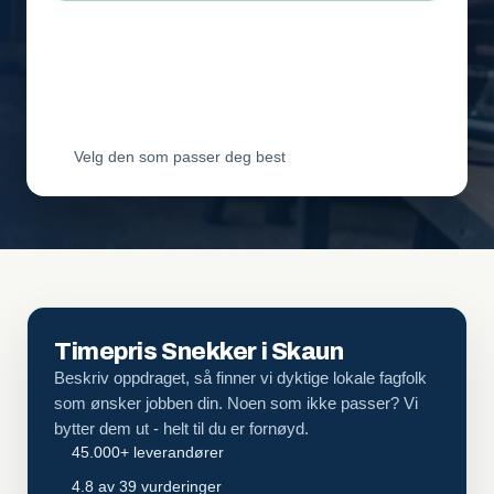
Leverandør 2
Vil ha jobben
Leverandør 3
Vil ha jobben
Velg den som passer deg best
Timepris Snekker i Skaun
Beskriv oppdraget, så finner vi dyktige lokale fagfolk
som ønsker jobben din. Noen som ikke passer? Vi
bytter dem ut - helt til du er fornøyd.
45.000+ leverandører
4.8 av 39 vurderinger