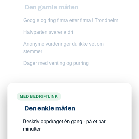
Den gamle måten
Google og ring firma etter firma i Trondheim
Halvparten svarer aldri
Anonyme vurderinger du ikke vet om
stemmer
Dager med venting og purring
MED BEDRIFTLINK
Den enkle måten
Beskriv oppdraget én gang - på et par
minutter