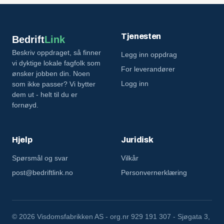
Tjenesten
Bedrift
Link
Beskriv oppdraget, så finner
Legg inn oppdrag
vi dyktige lokale fagfolk som
For leverandører
ønsker jobben din. Noen
Logg inn
som ikke passer? Vi bytter
dem ut - helt til du er
fornøyd.
Hjelp
Juridisk
Spørsmål og svar
Vilkår
post@bedriftlink.no
Personvernerklæring
©
2026 Visdomsfabrikken AS - org.nr 929 191 307 - Sjøgata 3,