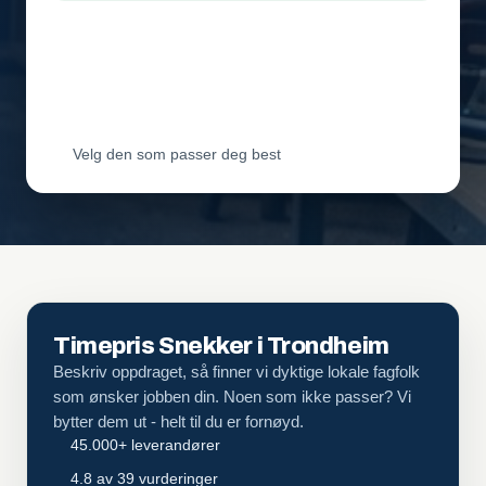
Leverandør 2
Vil ha jobben
Leverandør 3
Vil ha jobben
Velg den som passer deg best
Timepris Snekker i Trondheim
Beskriv oppdraget, så finner vi dyktige lokale fagfolk
som ønsker jobben din. Noen som ikke passer? Vi
bytter dem ut - helt til du er fornøyd.
45.000+ leverandører
4.8 av 39 vurderinger