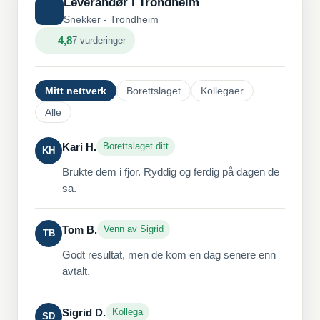
Leverandør i Trondheim
Snekker - Trondheim
4,8
7 vurderinger
Mitt nettverk
Borettslaget
Kollegaer
Alle
Kari H.
Borettslaget ditt
KH
Brukte dem i fjor. Ryddig og ferdig på dagen de
sa.
Tom B.
Venn av Sigrid
TB
Godt resultat, men de kom en dag senere enn
avtalt.
Sigrid D.
Kollega
SD