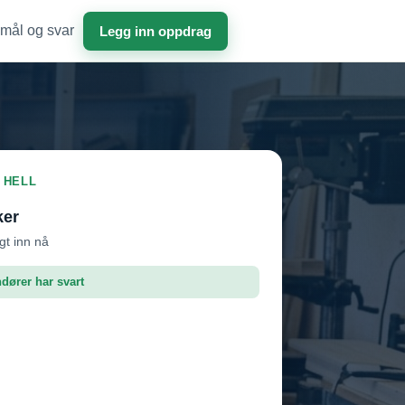
mål og svar
Legg inn oppdrag
I HELL
ker
agt inn nå
ndører har svart
dør 1
Vil ha jobben
dør 2
Vil ha jobben