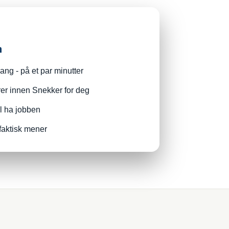
n
ng - på et par minutter
rer innen Snekker for deg
il ha jobben
faktisk mener