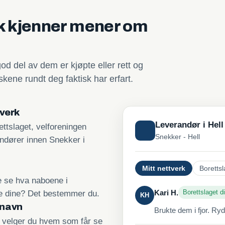
sk kjenner mener om
god del av dem er kjøpte eller rett og
kene rundt deg faktisk har erfart.
tverk
Leverandør i Hell
ttslaget, velforeningen
Snekker - Hell
andører innen Snekker i
Mitt nettverk
Borettsl
re se hva naboene i
Kari H.
Borettslaget di
ne dine? Det bestemmer du.
KH
 navn
Brukte dem i fjor. Ry
, velger du hvem som får se