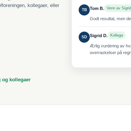
lforeningen, kollegaer, eller
Tom B.
Venn av Sigri
TB
Godt resultat, men de
Sigrid D.
Kollega
SD
Ærlig vurdering av hv
overraskelser på reg
g og kollegaer