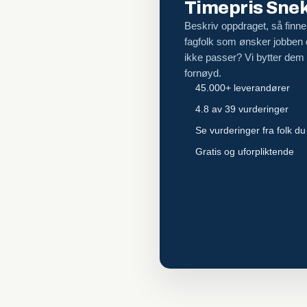
Timepris Snekk
Beskriv oppdraget, så finner
fagfolk som ønsker jobben
ikke passer? Vi bytter dem ut
fornøyd.
45.000+ leverandører
4.8 av 39 vurderinger
Se vurderinger fra folk du
Gratis og uforpliktende