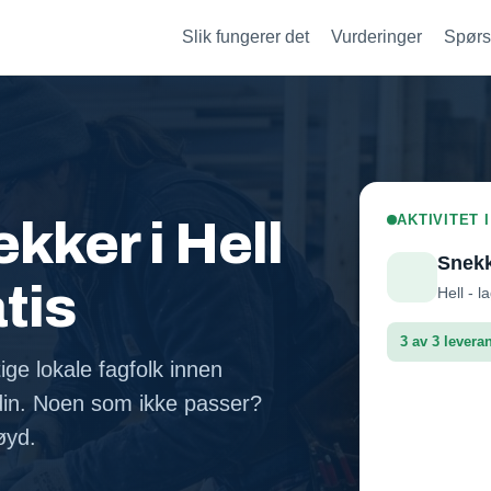
Slik fungerer det
Vurderinger
Spørs
AKTIVITET 
kker i Hell
Snek
atis
Hell - l
3 av 3 levera
ige lokale fagfolk innen
din. Noen som ikke passer?
Leveran
nøyd.
Leveran