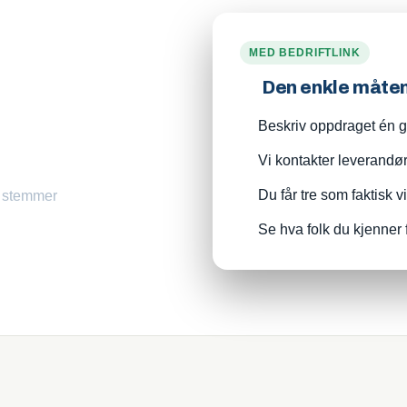
MED BEDRIFTLINK
Den enkle måte
Beskriv oppdraget én ga
Vi kontakter leverandø
Du får tre som faktisk v
m stemmer
Se hva folk du kjenner 