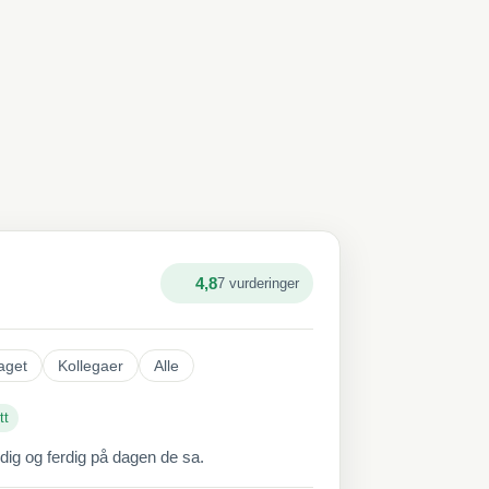
4,8
7 vurderinger
aget
Kollegaer
Alle
tt
ddig og ferdig på dagen de sa.