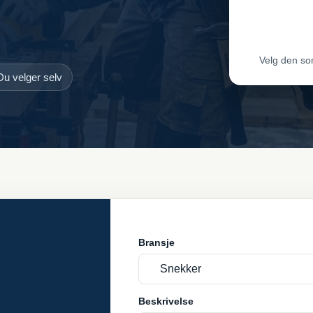
Leveran
Velg den so
Du velger selv
Bransje
Beskrivelse