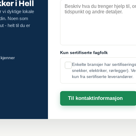
er i Hell
 vi dyktige lokale
 din. Noen som
 - helt til du er
Kun sertifiserte fagfolk
 kjenner
Enkelte bransjer har sertifisering
snekker, elektriker, rørlegger). V
kun fra sertifiserte leverandører.
Til kontaktinformasjon