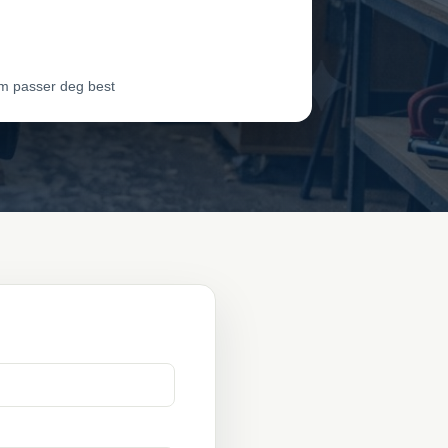
dør 3
Vil ha jobben
m passer deg best