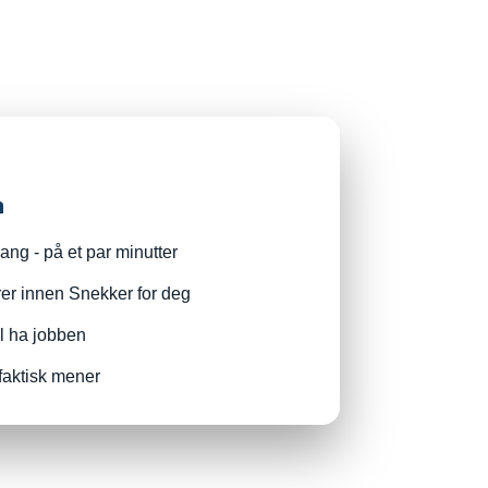
n
ng - på et par minutter
rer innen Snekker for deg
il ha jobben
faktisk mener