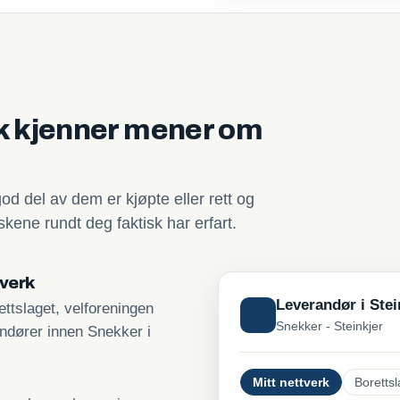
sk kjenner mener om
god del av dem er kjøpte eller rett og
kene rundt deg faktisk har erfart.
tverk
Leverandør i Stei
ttslaget, velforeningen
Snekker - Steinkjer
andører innen Snekker i
Mitt nettverk
Borettsl