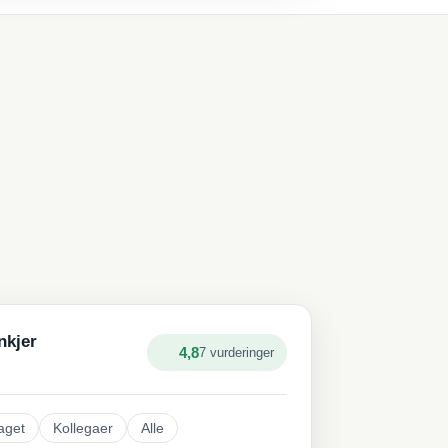
nkjer
4,8
7 vurderinger
aget
Kollegaer
Alle