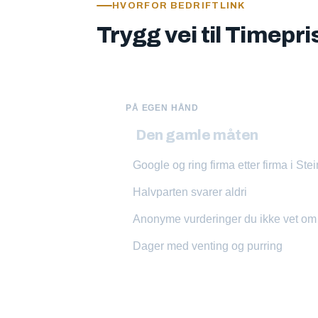
HVORFOR BEDRIFTLINK
Trygg vei til Timepri
PÅ EGEN HÅND
Den gamle måten
Google og ring firma etter firma i Stei
Halvparten svarer aldri
Anonyme vurderinger du ikke vet o
Dager med venting og purring