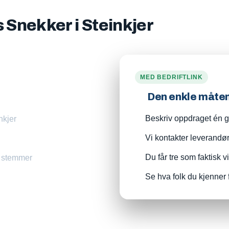
s Snekker i Steinkjer
MED BEDRIFTLINK
Den enkle måte
Beskriv oppdraget én ga
nkjer
Vi kontakter leverandø
Du får tre som faktisk v
m stemmer
Se hva folk du kjenner 