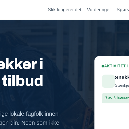
Slik fungerer det
Vurderinger
Spørs
kker i
AKTIVITET 
 tilbud
Snek
Steinkje
3 av 3 levera
ige lokale fagfolk innen
Leveran
bben din. Noen som ikke