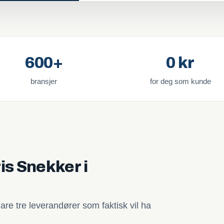
600+
0 kr
bransjer
for deg som kunde
is Snekker i
are tre leverandører som faktisk vil ha