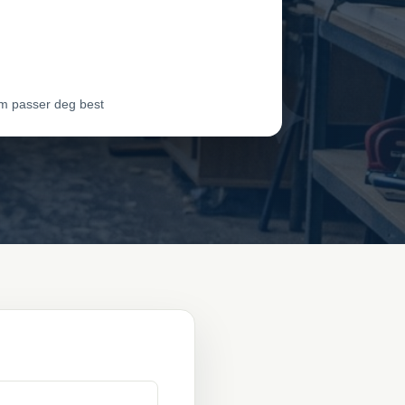
dør 2
Vil ha jobben
dør 3
Vil ha jobben
m passer deg best