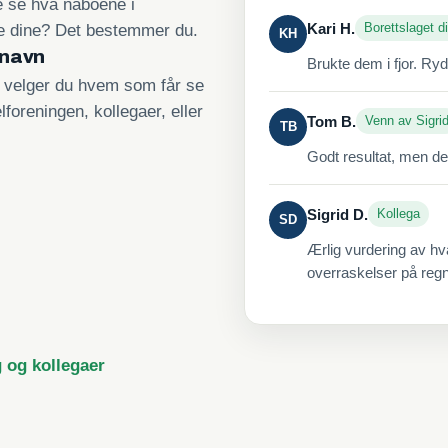
re se hva naboene i
Kari H.
Borettslaget di
ne dine? Det bestemmer du.
KH
 navn
Brukte dem i fjor. Ry
, velger du hvem som får se
lforeningen, kollegaer, eller
Tom B.
Venn av Sigri
TB
Godt resultat, men de
Sigrid D.
Kollega
SD
Ærlig vurdering av hv
overraskelser på reg
g og kollegaer