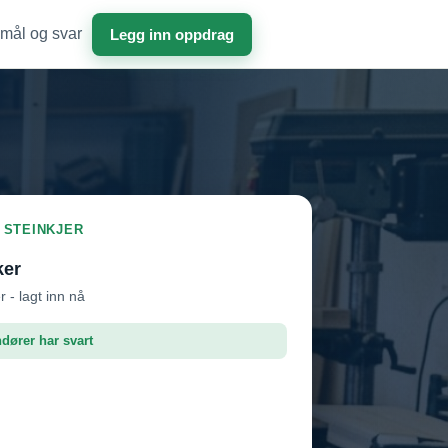
mål og svar
Legg inn oppdrag
I STEINKJER
ker
r - lagt inn nå
ndører har svart
dør 1
Vil ha jobben