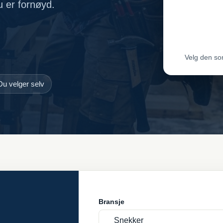
du er fornøyd.
Leveran
Leveran
Velg den so
Du velger selv
Bransje