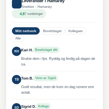
Leverandør i Hamarøy
Snekker - Hamarøy
4,8
7 vurderinger
Mitt nettverk
Borettslaget
Kollegaer
Alle
Kari H.
Borettslaget ditt
KH
Brukte dem i fjor. Ryddig og ferdig på dagen de
sa.
Tom B.
Venn av Sigrid
TB
Godt resultat, men de kom en dag senere enn
avtalt.
Sigrid D.
Kollega
SD