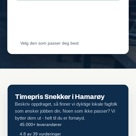
Leverandør 2
Vil ha jobben
Leverandør 3
Vil ha jobben
Velg den som passer deg best
Timepris Snekker i Hamarøy
Beskriv oppdraget, så finner vi dyktige lokale fagfolk
som ønsker jobben din. Noen som ikke passer? Vi
bytter dem ut - helt til du er fornøyd.
45.000+ leverandører
4.8 av 39 vurderinger