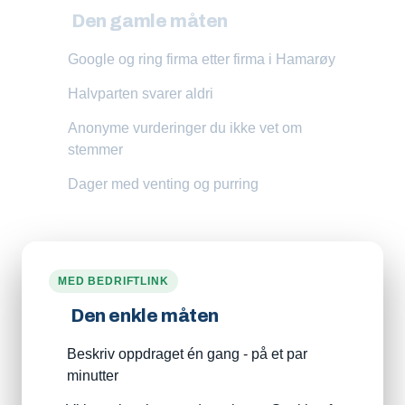
Den gamle måten
Google og ring firma etter firma i Hamarøy
Halvparten svarer aldri
Anonyme vurderinger du ikke vet om
stemmer
Dager med venting og purring
MED BEDRIFTLINK
Den enkle måten
Beskriv oppdraget én gang - på et par
minutter