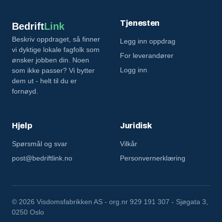
Tjenesten
Bedrift
Link
Beskriv oppdraget, så finner
Legg inn oppdrag
vi dyktige lokale fagfolk som
For leverandører
ønsker jobben din. Noen
Logg inn
som ikke passer? Vi bytter
dem ut - helt til du er
fornøyd.
Hjelp
Juridisk
Spørsmål og svar
Vilkår
post@bedriftlink.no
Personvernerklæring
©
2026 Visdomsfabrikken AS - org.nr 929 191 307 - Sjøgata 3,
0250 Oslo