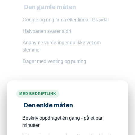
Den gamle måten
Google og ring firma etter firma i Gravdal
Halvparten svarer aldri
Anonyme vurderinger du ikke vet om
stemmer
Dager med venting og purring
MED BEDRIFTLINK
Den enkle måten
Beskriv oppdraget én gang - på et par
minutter