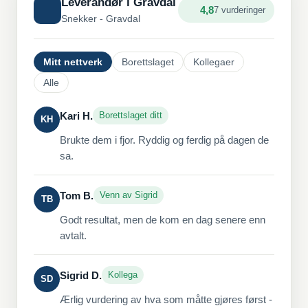
Leverandør i Gravdal
4,8
7 vurderinger
Snekker - Gravdal
Mitt nettverk
Borettslaget
Kollegaer
Alle
Kari H.
Borettslaget ditt
KH
Brukte dem i fjor. Ryddig og ferdig på dagen de
sa.
Tom B.
Venn av Sigrid
TB
Godt resultat, men de kom en dag senere enn
avtalt.
Sigrid D.
Kollega
SD
Ærlig vurdering av hva som måtte gjøres først -