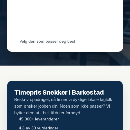
Leverandør 2
Vil ha jobben
Leverandør 3
Vil ha jobben
Velg den som passer deg best
Timepris Snekker i Barkestad
Beskriv oppdraget, så finner vi dyktige lokale fagfolk
som ønsker jobben din. Noen som ikke passer? Vi
bytter dem ut - helt til du er fornøyd.
45.000+ leverandører
4.8 av 39 vurderinger