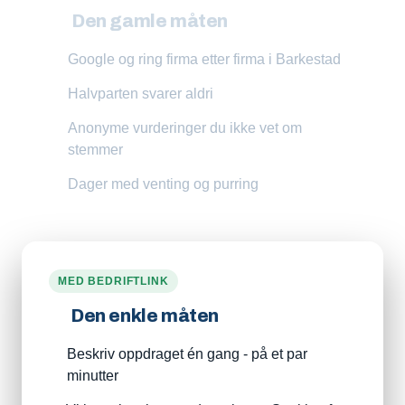
Den gamle måten
Google og ring firma etter firma i Barkestad
Halvparten svarer aldri
Anonyme vurderinger du ikke vet om
stemmer
Dager med venting og purring
MED BEDRIFTLINK
Den enkle måten
Beskriv oppdraget én gang - på et par
minutter