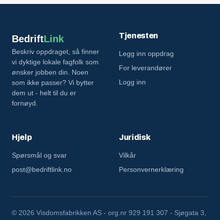
Tjenesten
Bedrift
Link
Beskriv oppdraget, så finner
Legg inn oppdrag
vi dyktige lokale fagfolk som
For leverandører
ønsker jobben din. Noen
Logg inn
som ikke passer? Vi bytter
dem ut - helt til du er
fornøyd.
Hjelp
Juridisk
Spørsmål og svar
Vilkår
post@bedriftlink.no
Personvernerklæring
©
2026 Visdomsfabrikken AS - org.nr 929 191 307 - Sjøgata 3,