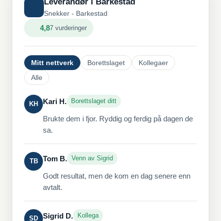
Leverandør i Barkestad
Snekker - Barkestad
4,8
7 vurderinger
Mitt nettverk
Borettslaget
Kollegaer
Alle
Kari H.
Borettslaget ditt
KH
Brukte dem i fjor. Ryddig og ferdig på dagen de
sa.
Tom B.
Venn av Sigrid
TB
Godt resultat, men de kom en dag senere enn
avtalt.
Sigrid D.
Kollega
SD