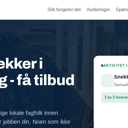
Slik fungerer det
Vurderinger
Spørs
kker i
AKTIVITET
- få tilbud
Snek
Samuels
3 av 3 levera
ige lokale fagfolk innen
Leveran
 jobben din. Noen som ikke