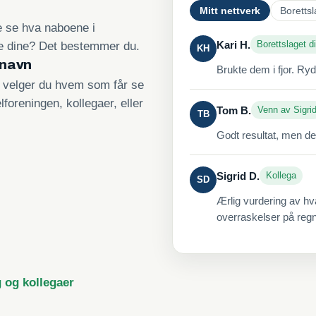
Mitt nettverk
Borettsl
re se hva naboene i
Kari H.
Borettslaget di
ne dine? Det bestemmer du.
KH
 navn
Brukte dem i fjor. Ry
, velger du hvem som får se
lforeningen, kollegaer, eller
Tom B.
Venn av Sigri
TB
Godt resultat, men de
Sigrid D.
Kollega
SD
Ærlig vurdering av hv
overraskelser på reg
g og kollegaer