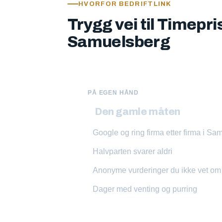
HVORFOR BEDRIFTLINK
Trygg vei til Timepri
Samuelsberg
PÅ EGEN HÅND
Den gamle måten
Google og ring firma etter firma i S
Halvparten svarer aldri
Anonyme vurderinger du ikke vet o
Dager med venting og purring