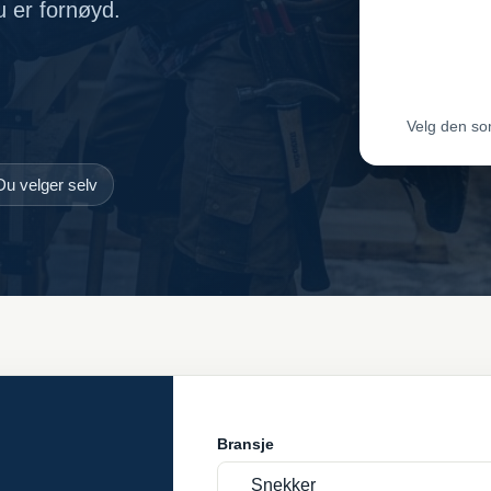
du er fornøyd.
Leveran
Leveran
Velg den so
Du velger selv
Bransje