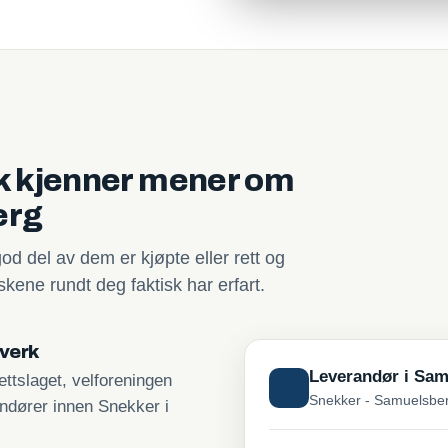
sk kjenner mener om
erg
god del av dem er kjøpte eller rett og
kene rundt deg faktisk har erfart.
tverk
Leverandør i Sa
ttslaget, velforeningen
Snekker - Samuelsbe
andører innen Snekker i