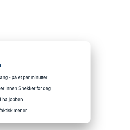
n
ng - på et par minutter
rer innen Snekker for deg
il ha jobben
faktisk mener