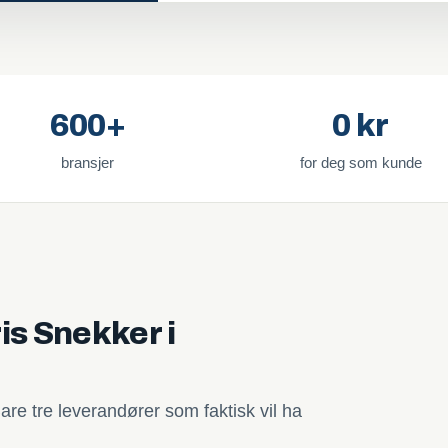
600+
0 kr
bransjer
for deg som kunde
is Snekker i
are tre leverandører som faktisk vil ha