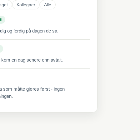
aget
Kollegaer
Alle
tt
ddig og ferdig på dagen de sa.
d
 kom en dag senere enn avtalt.
a som måtte gjøres først - ingen
ningen.