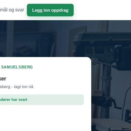
mål og svar
Legg inn oppdrag
 I SAMUELSBERG
ker
berg - lagt inn nå
ndører har svart
dør 1
Vil ha jobben