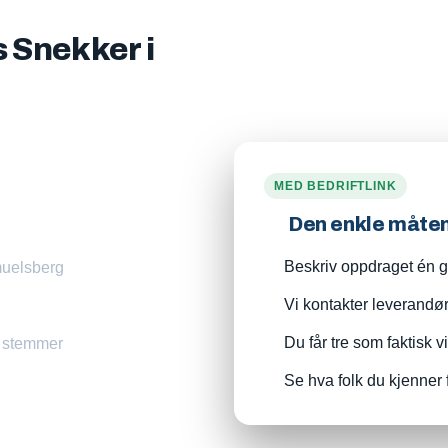
s Snekker i
MED BEDRIFTLINK
Den enkle måte
Beskriv oppdraget én ga
amuelsberg
Vi kontakter leverandø
Du får tre som faktisk v
m stemmer
Se hva folk du kjenner 