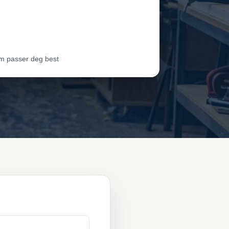
dør 2
Vil ha jobben
dør 3
Vil ha jobben
m passer deg best