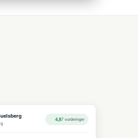
muelsberg
4,8
7 vurderinger
rg