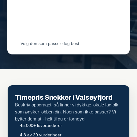
Leverandør 2
Vil ha jobben
Leverandør 3
Vil ha jobben
Velg den som passer deg best
Timepris Snekker i Valsøyfjord
Beskriv oppdraget, så finner vi dyktige lokale fagfolk
som ønsker jobben din. Noen som ikke passer? Vi
bytter dem ut - helt til du er fornøyd.
45.000+ leverandører
4.8 av 39 vurderinger