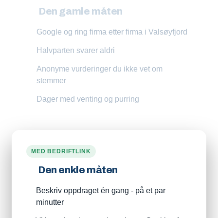
Den gamle måten
Google og ring firma etter firma i Valsøyfjord
Halvparten svarer aldri
Anonyme vurderinger du ikke vet om
stemmer
Dager med venting og purring
MED BEDRIFTLINK
Den enkle måten
Beskriv oppdraget én gang - på et par
minutter