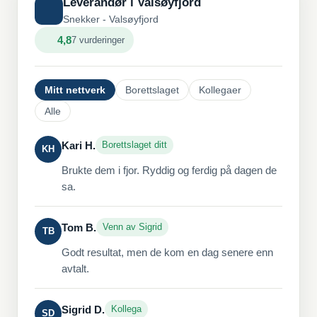
Leverandør i Valsøyfjord
Snekker - Valsøyfjord
4,8
7 vurderinger
Mitt nettverk
Borettslaget
Kollegaer
Alle
Kari H.
Borettslaget ditt
KH
Brukte dem i fjor. Ryddig og ferdig på dagen de
sa.
Tom B.
Venn av Sigrid
TB
Godt resultat, men de kom en dag senere enn
avtalt.
Sigrid D.
Kollega
SD